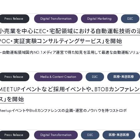
Press Release
Digital Transformation
Digital Marketing
D2C
小売業を中心にEC・宅配領域における自動運転技術の
POC・実証実験コンサルティングサービス」を開始
～自動運転領域国内NO.1メディア運営で得た知見を活用して最適な自動運転ソリュ
Press Release
Media & Content Creation
D2C
医療・美容医療
MEETUPイベントなど採用イベントや、BTOBカンファ
ス」を開始
MeetupイベントやBtoBカンファレンスの企画・運営のノウハウを持つストロボ
Press Release
Digital Transformation
D2C
医療・美容医療