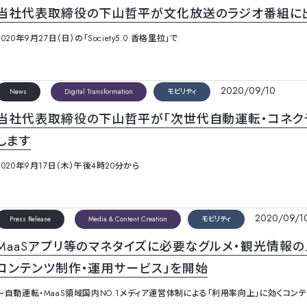
当社代表取締役の下山哲平が文化放送のラジオ番組に出
2020年9月27日（日）の「Society5.0 香格里拉」で
2020/09/10
News
Digital Transformation
モビリティ
当社代表取締役の下山哲平が「次世代自動運転・コネクテッド
します
2020年9月17日（木）午後4時20分から
2020/09/1
Press Release
Media & Content Creation
モビリティ
MaaSアプリ等のマネタイズに必要なグルメ・観光情報の
コンテンツ制作・運用サービス」を開始
～自動運転・MaaS領域国内NO.1メディア運営体制による「利用率向上」に効くコン