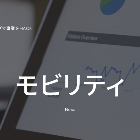
グで
事業をHACK
モ
ビ
リ
テ
ィ
News