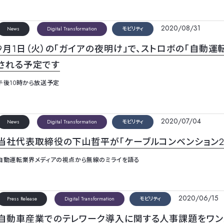
2020/08/31
News
Digital Transformation
モビリティ
9月1日（火）の「ガイアの夜明け」で、ストロボの「自動
される予定です
午後10時から放送予定
2020/07/04
News
Digital Transformation
モビリティ
当社代表取締役の下山哲平が「ケーブルコンベンション2
自動運転業界メディアの視点から無線のミライを語る
2020/06/15
Press Release
Digital Transformation
モビリティ
自動車産業でのテレワーク導入に関する人事課題をワンス