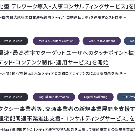
化型 テレワーク導入・人事コンサルティングサービス」
～国内最大規模の自動運転領域メディア「自動運転ラボ」を運用するストロボ～
Press Release
Media & Content Creation
Venture Investment
D2
最速・最高確率でターゲットユーザへのタッチポイント拡
デッド・コンテンツ制作・運用サービス」を開始
～月間1億PVを超える大型メディアとの独自アライアンスによる高成果を実現～
Press Release
Digital Transformation
Digital Marketing
モビリテ
タクシー事業者等、交通事業者の新規事業展開を支援す
理宅配関連事業進出支援・コンサルティングサービス」
～MaaS領域国内NO.1メディア運営で得た知見を活用して交通事業者の新規事業