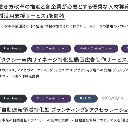
働き方改革の推進と各企業が必要とする優秀な人材獲得
材活用支援サービス」を開始
デジタル事業開発に伴う組織・体制構築とそれに伴うリモートワークの活用のノウハ
Press Release
Digital Transformation
Media & Content Creation
「タクシー車内サイネージ特化型動画広告制作サービス
オウンドメディアとのマーケティングミックスで“エグゼクティブ層への認知・ブランデ
オペレーション体制を提供
2019/07/19
Press Release
Digital Transformation
モビリティ
「自動運転領域特化型 ブランディング＆アクセラレーシ
日本発の自動運転テクノロジーの拡大に貢献 ～ 自動運転領域でのビジネスを「最速