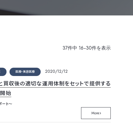
37
件中
16−30
件を表示
2020/12/12
C
医療・美容医療
スと買収後の適切な運用体制をセットで提供する
を開始
ポート～
More