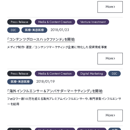
More
Press Release
Media & Content Creation
Venture Investment
2018/01/23
D2C
医療・美容医療
「コンテンツグロースハックファンド」を開始
メディア制作・運営／コンテンツマーケティング企業に特化した投資育成事業
More
Press Release
Media & Content Creation
Digital Marketing
D2C
2018/01/19
医療・美容医療
「海外インフルエンサー＆アンバサダーマーケティング」を開始
フォロワー数100万を超える海外プレミアムインフルエンサーや、専門家型インフルエンサ
ーを起用
More