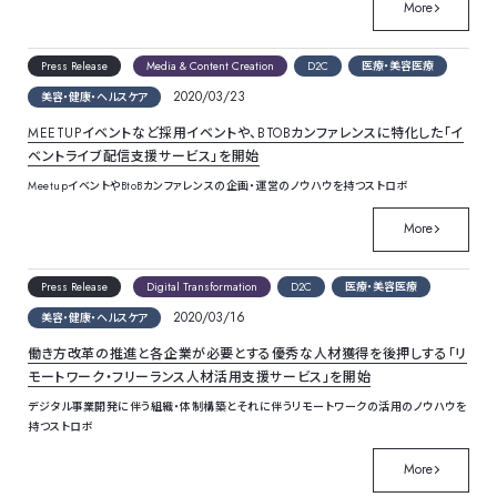
More
Press Release
Media & Content Creation
D2C
医療・美容医療
2020/03/23
美容・健康・ヘルスケア
MEETUPイベントなど採用イベントや、BTOBカンファレンスに特化した「イ
ベントライブ配信支援サービス」を開始
MeetupイベントやBtoBカンファレンスの企画・運営のノウハウを持つストロボ
More
Press Release
Digital Transformation
D2C
医療・美容医療
2020/03/16
美容・健康・ヘルスケア
働き方改革の推進と各企業が必要とする優秀な人材獲得を後押しする「リ
モートワーク・フリーランス人材活用支援サービス」を開始
デジタル事業開発に伴う組織・体制構築とそれに伴うリモートワークの活用のノウハウを
持つストロボ
More