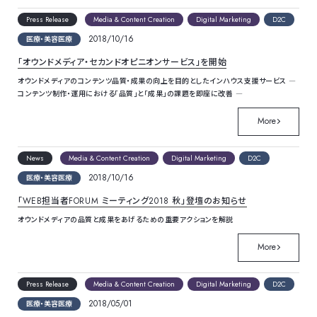
Press Release
Media & Content Creation
Digital Marketing
D2C
2018/10/16
医療・美容医療
「オウンドメディア・セカンドオピニオンサービス」を開始
オウンドメディアのコンテンツ品質・成果の向上を目的としたインハウス支援サービス ―
コンテンツ制作・運用における「品質」と「成果」の課題を即座に改善 ―
More
News
Media & Content Creation
Digital Marketing
D2C
2018/10/16
医療・美容医療
「WEB担当者FORUM ミーティング2018 秋」登壇のお知らせ
オウンドメディアの品質と成果をあげるための重要アクションを解説
More
Press Release
Media & Content Creation
Digital Marketing
D2C
2018/05/01
医療・美容医療