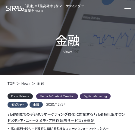
「最速」ｘ「最高確率」なマーケティングで
事業をHACK
金
融
News
TOP
News
金融
Press Release
Media & Content Creation
Digital Marketing
2020/12/24
モビリティ
金融
BtoB領域でのデジタルマーケティング強化に対応する「BtoB特化型オウン
ドメディア・ニュースメディア制作運用サービス」を開始
～高い専門性やリード獲得に繋げる多様なコンテンツフォーマットに対応～