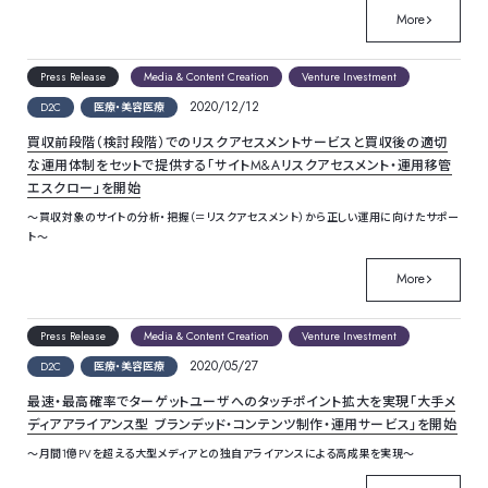
More
Press Release
Media & Content Creation
Venture Investment
2020/12/12
D2C
医療・美容医療
買収前段階（検討段階）でのリスクアセスメントサービスと買収後の適切
な運用体制をセットで提供する「サイトM&Aリスクアセスメント・運用移管
エスクロー」を開始
～買収対象のサイトの分析・把握（＝リスクアセスメント）から正しい運用に向けたサポー
ト～
More
Press Release
Media & Content Creation
Venture Investment
2020/05/27
D2C
医療・美容医療
最速・最高確率でターゲットユーザへのタッチポイント拡大を実現「大手メ
ディアアライアンス型 ブランデッド・コンテンツ制作・運用サービス」を開始
～月間1億PVを超える大型メディアとの独自アライアンスによる高成果を実現～