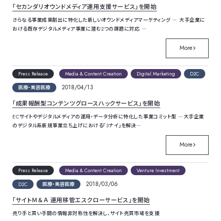
「セカンダリオウンドメディア運用支援サービス」を開始
さらなる事業成果創出に特化した新しいオウンドメディアマーケティング ― 大手企業に
おける既存デジタルメディア事業に潜む2つの課題に対応 ―
More
Press Release
Media & Content Creation
Digital Marketing
D2C
2018/04/13
医療・美容医療
「成果報酬型コンテンツグロースハックサービス」を開始
ECサイトやデジタルメディアの運用・データ分析に特化した事業コミット型 ―大手企業
のデジタル系新規事業立ち上げにおける「3ナイ」を解決―
More
Press Release
Media & Content Creation
Venture Investment
2018/03/06
D2C
医療・美容医療
「サイトＭ＆Ａ 運用移管エスクローサービス」を開始
売り手と買い手間の情報非対称性を解決し、サイト売買市場を支援