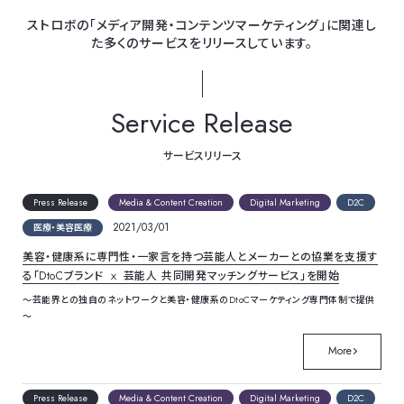
ストロボの「メディア開発・コンテンツマーケティング」に関連し
た多くのサービスをリリースしています。
Service
Release
サービスリリース
Press Release
Media & Content Creation
Digital Marketing
D2C
2021/03/01
医療・美容医療
美容・健康系に専門性・一家言を持つ芸能人とメーカーとの協業を支援す
る「DtoCブランド ⅹ 芸能人 共同開発マッチングサービス」を開始
～芸能界との独自のネットワークと美容・健康系のDtoCマーケティング専門体制で提供
～
More
Press Release
Media & Content Creation
Digital Marketing
D2C