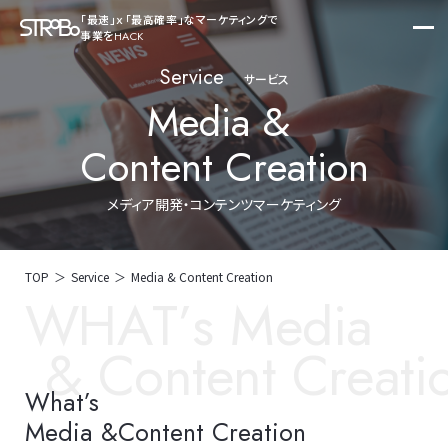
「最速」ｘ「最高確率」なマーケティングで
事業をHACK
Service
サービス
M
e
d
i
a
&
C
o
n
t
e
n
t
C
r
e
a
t
i
o
n
メディア開発・コンテンツマーケティング
TOP
Service
Media & Content Creation
W
H
A
T
’
s
M
e
d
i
a
&
C
o
n
t
e
n
t
C
r
e
a
t
i
What’s
Media &
Content Creation