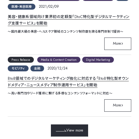
2021/02/09
医療・美容医療
美容・健康系領域向け業界初の定額型「DtoC特化型デジタルマーケティン
グ支援サービス」を開始
～国内最大級の美容・ヘルスケア領域のコンテンツ制作数を誇る専門体制で提供～
More
Press Release
Media & Content Creation
Digital Marketing
2020/12/24
モビリティ
金融
BtoB領域でのデジタルマーケティング強化に対応する「BtoB特化型オウン
ドメディア・ニュースメディア制作運用サービス」を開始
～高い専門性やリード獲得に繋げる多様なコンテンツフォーマットに対応～
More
View more