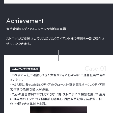
Achievement
大手企業×メディア＆コンテンツ制作の実績
ストロボがご支援させていただいたクライアント様の事例を一部ご紹介さ
せていただきます。
Case 01
大手メディア企業の事例
・これまで自社で運営してきた大型メディアをM&Aにて運営企業が変わ
ることに。
・M&A時に握った当該メディアのグロース計画を実現すべく、メディア運
営体制の急速な拡大が必要。
・既存の運営体制では対応できない為、ストロボにて相談を頂いた翌月
には専用のインハウス編集部を構築し、月産数百記事を高品質に制
作・公開できる体制を実現。